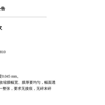
公告
次
10
.045 mm。
要求；收缩膜幅宽、膜厚要均匀，幅面透
一整张，要求无接痕，无碎末碎