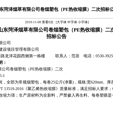
东菏泽烟草有限公司卷烟塑包（PE热收缩膜）二次招标
2019-11-08 查看0次 [
大字体
中字体
小字体
]
山东菏泽烟草有限公司卷烟塑包（PE热收缩膜）
二
招标公告
限公司
建设项目管理有限公司
路龙泽花园西侧第一栋楼
联系人：范蓓 电话：0530-39258
明：
限公司卷烟塑包（PE热收缩膜）
二次
5
-1
0吨，全部为常规烟塑包，每卷25公斤(净重)，规格:宽620mm、厚度0
/T 13519-2016《聚乙烯热收缩膜》质量标准，满足招标人
收缩力强；生产原材料为全新料，严禁掺入再生料。每卷塑膜是