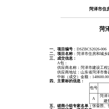
菏泽市住
菏
一、项目编号
：
DSZBCS2026-006
二、项目名称
：
菏泽市住房和城乡
三、
成交
信息
：
A包：
供应商名称：菏泽市建设工程
供应商地址：山东省菏泽市鲁
中标（成交）金额：
148600.00
四、
主要标的信息
：
包号
菏泽
A
建
五、
磋商小组
专家名单：
张奋胜
、